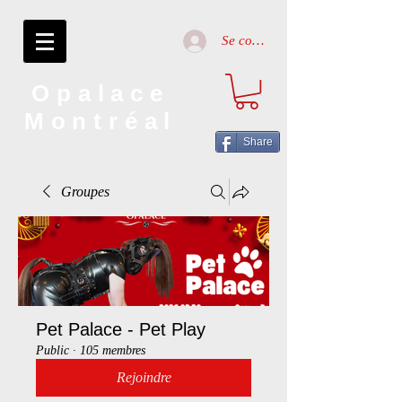
Se connecter
Opalace
Montréal
Share
Groupes
Pet Palace - Pet Play
Public
·
105 membres
Rejoindre