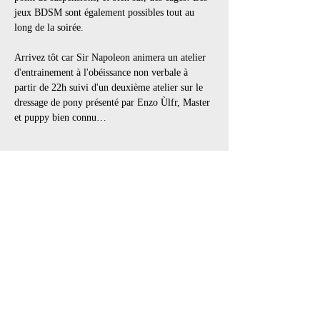
jeux BDSM sont également possibles tout au 
long de la soirée.
Arrivez tôt car Sir Napoleon animera un atelier 
d'entrainement à l'obéissance non verbale à 
partir de 22h suivi d'un deuxième atelier sur le 
dressage de pony présenté par Enzo Ùlfr, Master 
et puppy bien connu…
Afficher plus
Il y a un groupe pour cet événement. Vous
pourrez le rejoindre dès que vous vous serez
inscrit à cet événement.
1 actualité dans le groupe
Billets
Vente expirée