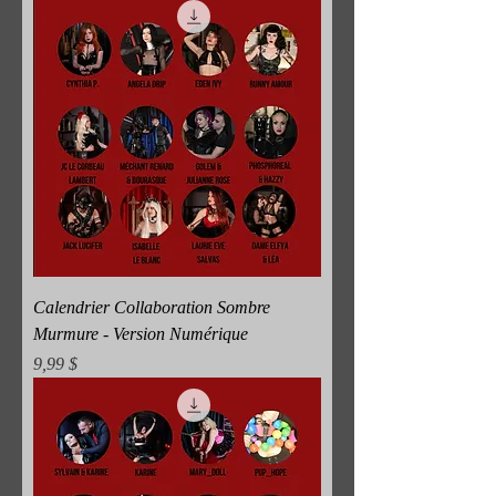
Calendrier Collaboration Sombre
Murmure - Version Numérique
Prix
9,99 $