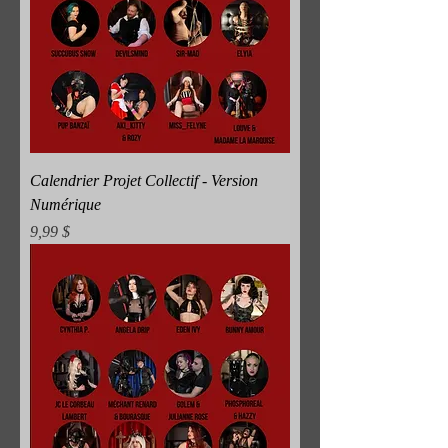
Calendrier Projet Collectif - Version
Numérique
Prix
9,99 $