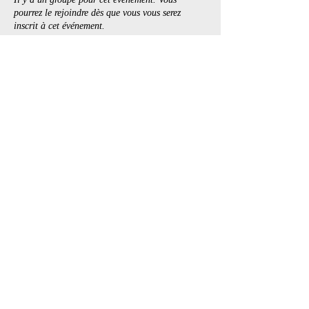
pourrez le rejoindre dès que vous vous serez
inscrit à cet événement.
1 actualité dans le groupe
Billets
Vente expirée
Type de billet
Chill & Play
Prix
20,00 $
+3,00 $ TPS/TVQ
+ 0,58 $ de frais de billetterie