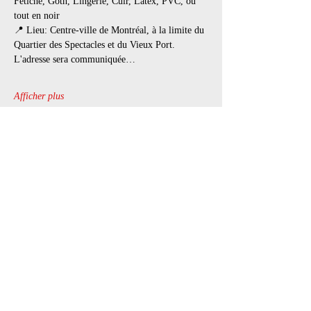
Fétiche, Goth, Lingerie, Cuir, Latex, PVC, ou 
tout en noir
📍 Lieu: Centre-ville de Montréal, à la limite du 
Quartier des Spectacles et du Vieux Port. 
L'adresse sera communiquée…
Afficher plus
Il y a un groupe pour cet événement. Vous
pourrez le rejoindre dès que vous vous serez
inscrit à cet événement.
1 actualité dans le groupe
Billets
Vente expirée
Type de billet
Pet Palace