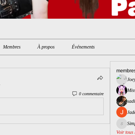
Membres
À propos
Événements
membre
Joe
.
Mis
0 commentaire
sad
Jad
Sim
Simply_A
Voir tous