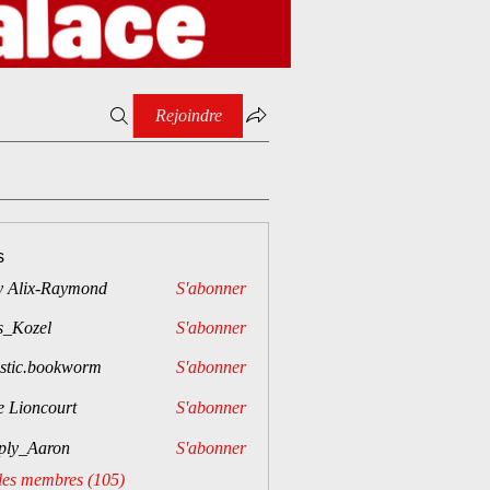
Rejoindre
s
y Alix-Raymond
S'abonner
s_Kozel
S'abonner
istic.bookworm
S'abonner
e Lioncourt
S'abonner
ply_Aaron
S'abonner
aron
 les membres (105)