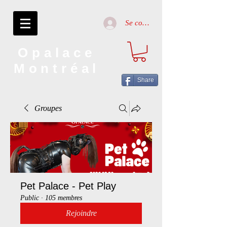
Se connecter
Opalace
Montréal
Share
Groupes
Pet Palace - Pet Play
Public
·
105 membres
Rejoindre