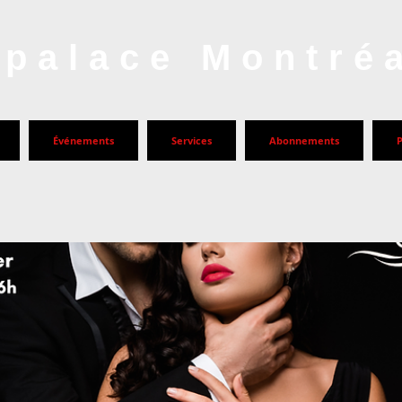
palace Montré
Événements
Services
Abonnements