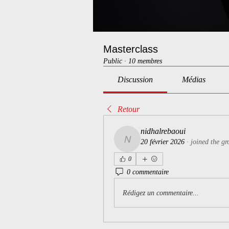
Masterclass
Public
·
10 membres
Discussion
Médias
Retour
nidhalrebaoui
20 février 2026
·
joined the gr
nidhalrebaoui
0
0 commentaire
Rédigez un commentaire...