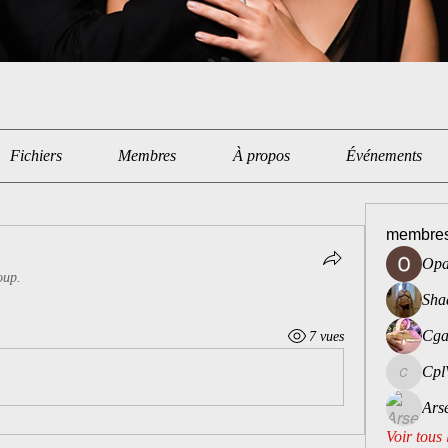
Fichiers
Membres
À propos
Événements
membre
Opa
oup.
Sha
Cga
7 vues
Cpl
CplVoyeu
Ars
Voir tous