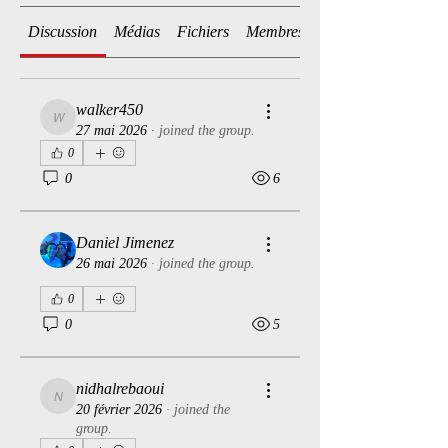
Discussion
Médias
Fichiers
Membres
walker450
walker450
27 mai 2026
·
joined the group.
0
0
6
Daniel Jimenez
26 mai 2026
·
joined the group.
0
0
5
nidhalrebaoui
nidhalrebaoui
20 février 2026
·
joined the
group.