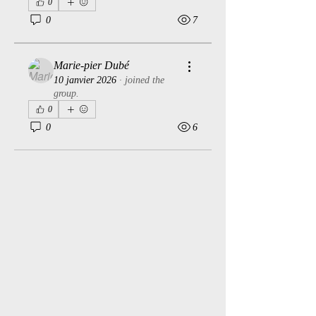
0
0
7
Marie-pier Dubé
10 janvier 2026
·
joined the
group.
0
0
6