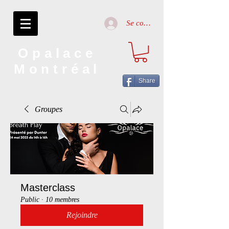
Se connecter
Opalace
Montréal
Share
Groupes
Masterclass
Public
·
10 membres
Rejoindre