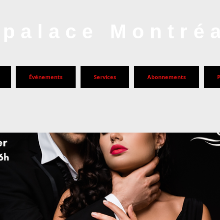
palace Montré
Événements
Services
Abonnements