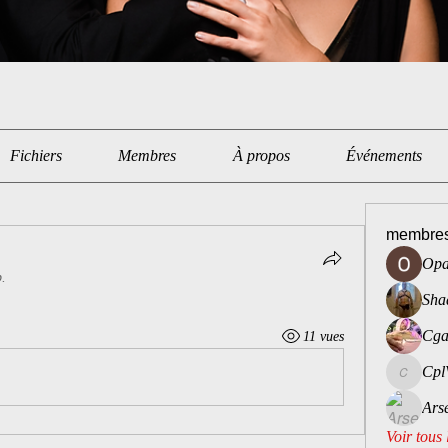
Fichiers
Membres
À propos
Événements
membre
Opa
p.
Sha
Cga
11 vues
Cpl
CplVoyeu
Ars
Voir tous