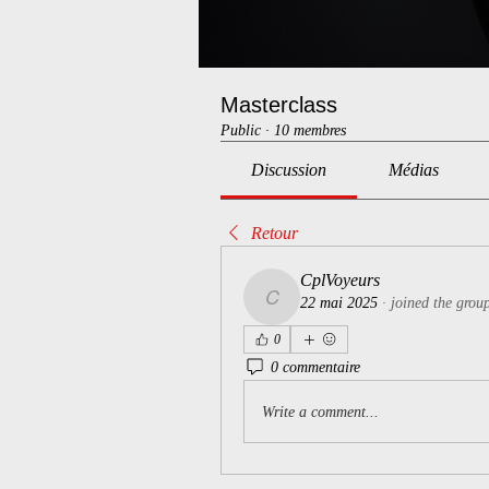
Masterclass
Public
·
10 membres
Discussion
Médias
Retour
CplVoyeurs
22 mai 2025
·
joined the grou
CplVoyeurs
0
0 commentaire
Write a comment...