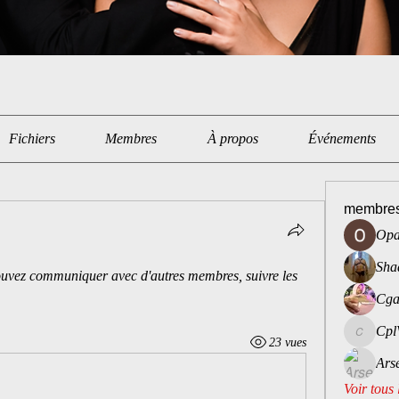
Fichiers
Membres
À propos
Événements
membre
Opa
Sha
uvez communiquer avec d'autres membres, suivre les 
Cga
Cpl
CplVoyeu
23 vues
Ars
Voir tous