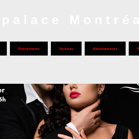
palace Montré
Événements
Services
Abonnements