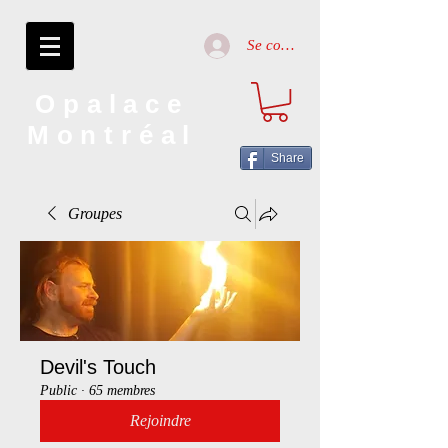
Se connecter
Opalace
Montréal
Share
Groupes
Devil's Touch
Public
·
65 membres
Rejoindre