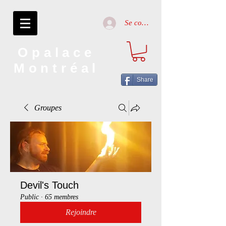
Se connecter
Opalace
Montréal
Share
Groupes
Devil's Touch
Public
·
65 membres
Rejoindre