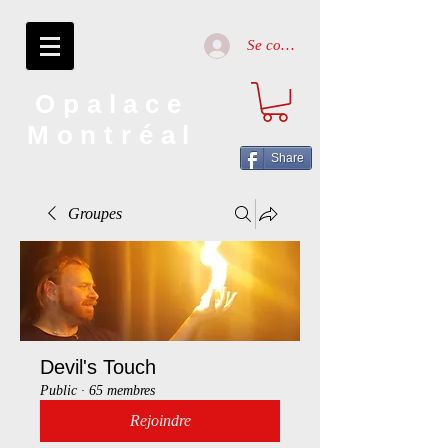
Se connecter
Opalace
Montréal
Share
Groupes
Devil's Touch
Public
·
65 membres
Rejoindre