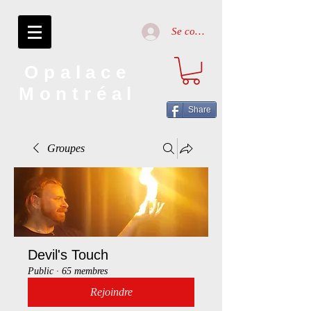
Se connecter
Opalace
Montréal
Share
Groupes
Devil's Touch
Public
·
65 membres
Rejoindre