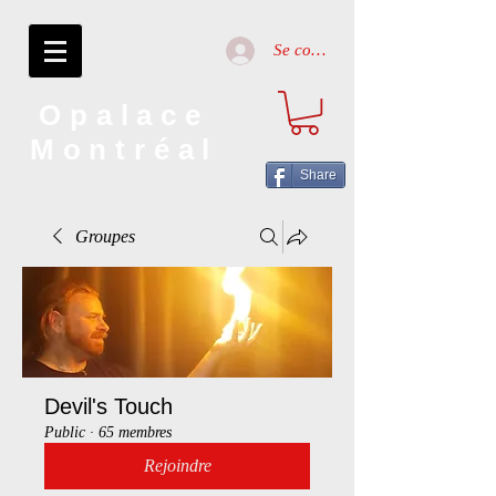
Se connecter
Opalace
Montréal
Share
Groupes
Devil's Touch
Public
·
65 membres
Rejoindre