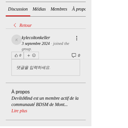
Discussion
Médias
Membres
À propos
Retour
kylecoltonkeller
kylecoltonkeller
3 septembre 2024
·
joined the
group.
0
0
댓글을 입력하세요.
À propos
DevilsMind est un membre actif de la
communauté BDSM de Mont
...
Lire plus