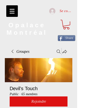
Se connecter
Opalace
Montréal
Share
Groupes
Devil's Touch
Public
·
65 membres
Rejoindre