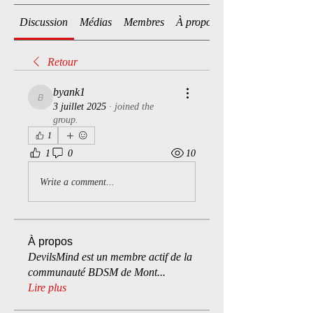
Discussion
Médias
Membres
À propos
Retour
byank1
byank1
3 juillet 2025
·
joined the
group.
1
1
0
10
Write a comment...
À propos
DevilsMind est un membre actif de la
communauté BDSM de Mont
...
Lire plus