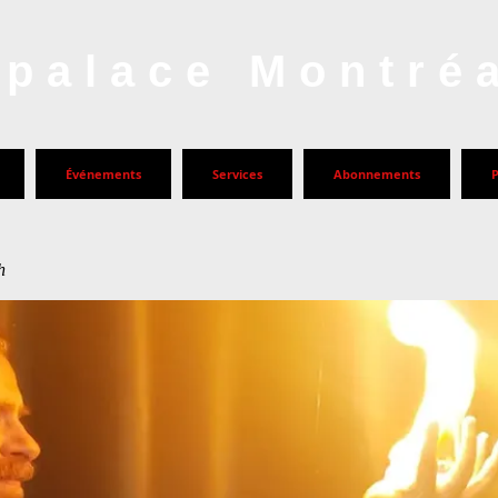
palace Montré
Événements
Services
Abonnements
h