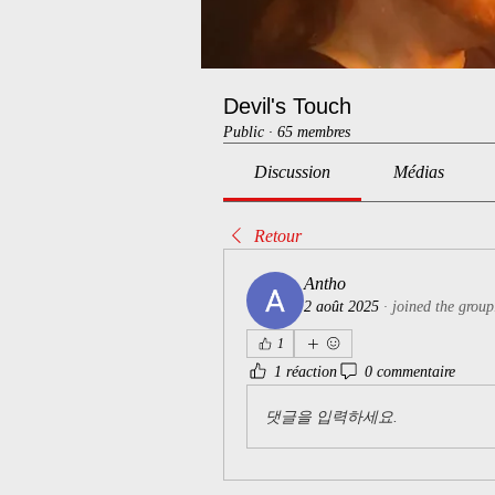
Devil's Touch
Public
·
65 membres
Discussion
Médias
Retour
Antho
2 août 2025
·
joined the group
1
1 réaction
0 commentaire
댓글을 입력하세요.