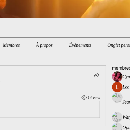
Membres
À propos
Événements
Onglet pers
membre
Cyn
.
Lee
14 vues
Jean
War
Opa