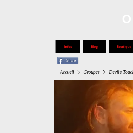
O
Infos
Blog
Boutique
Share
Accueil
Groupes
Devil's Touc