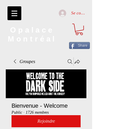
Se connecter
Opalace
Montréal
Share
Groupes
Bienvenue - Welcome
Public
·
1726 membres
Rejoindre