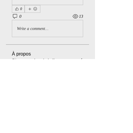
0
0
13
Write a comment...
À propos
Bienvenue dans la belle communauté
du Opalace! Vous avez des
...
Lire plus
membres
diadom123
S'abonner
diadom123
Ledoux
S'abonner
Ledoux
Beanie
S'abonner