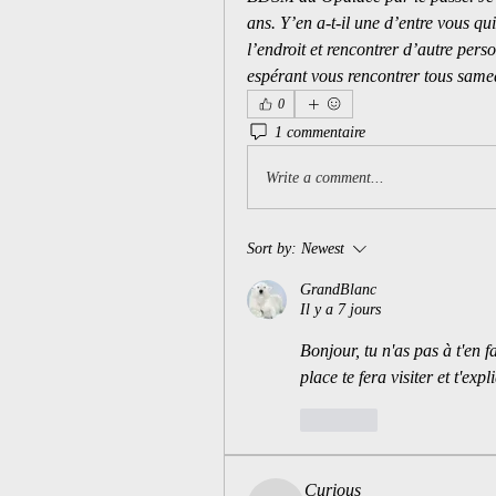
ans. Y’en a-t-il une d’entre vous qui
l’endroit et rencontrer d’autre perso
espérant vous rencontrer tous same
0
1 commentaire
Write a comment...
Sort by:
Newest
GrandBlanc
Il y a 7 jours
Bonjour, tu n'as pas à t'en f
place te fera visiter et t'exp
Like
Curious