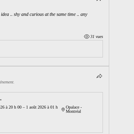
idea .. shy and curious at the same time .. any 
31 vues
vénement.
"
026 à 20 h 00 – 1 août 2026 à 01 h 
Opalace - 
Montréal