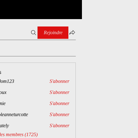
Rejoindre
s
dom123
S'abonner
23
oux
S'abonner
nie
S'abonner
leanneturcotte
S'abonner
eturcotte
rately
S'abonner
 les membres (1725)