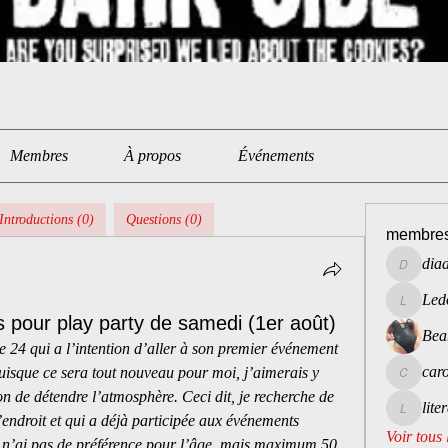
Membres
À propos
Événements
Introductions (0)
Questions (0)
membre
dia
diadom1
Led
Ledoux
 pour play party de samedi (1er août)
Bea
24 qui a l’intention d’aller à son premier événement 
caro
isque ce sera tout nouveau pour moi, j’aimerais y 
caroleann
n de détendre l’atmosphère. Ceci dit, je recherche de 
lite
literately
endroit et qui a déjà participée aux événements 
Voir tous
n’ai pas de préférence pour l’âge, mais maximum 50 