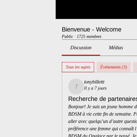
Bienvenue - Welcome
Public
·
1725 membres
Discussion
Médias
Tous les sujets
Événements (3)
tonybilletti
Il y a 7 jours
tonybilletti
Recherche de partenaires
Bonjour! Je suis un jeune homme de 
BDSM à vie cette fin de semaine. Pu
aller avec quelqu’un d’autre questio
préférence une femme qui connaît l’
BDSM du Opalace par le passé. Je 