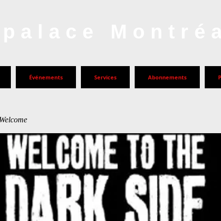
palace Montré
Événements
Services
Abonnements
 Welcome