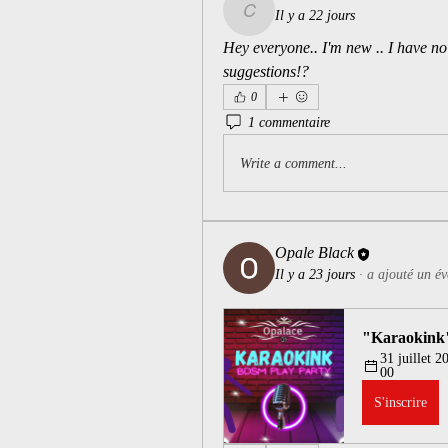
Il y a 22 jours
Curious
Hey everyone.. I'm new .. I have no 
suggestions!?
0
1 commentaire
Write a comment...
Opale Black
Il y a 23 jours
·
a ajouté un é
"Karaokink
31 juillet 2
00
S'inscrire