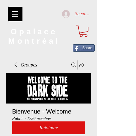
Se connecter
Opalace
Montréal
Share
Groupes
Bienvenue - Welcome
Public
·
1726 membres
Rejoindre