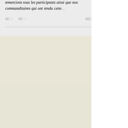
Enchères - Opalace - Auction
Voici les résultats de nos premières enchères. Nous
remercions tous les participants ainsi que nos
commanditaires qui ont rendu cette...