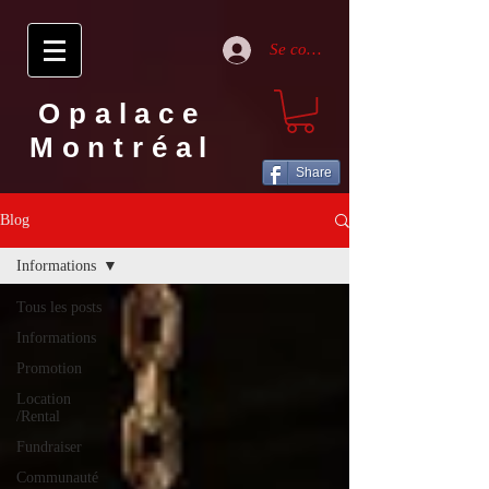
Se connecter
Opalace
Montréal
Share
Blog
Informations
Tous les posts
Informations
Promotion
Location
/Rental
Fundraiser
Communauté