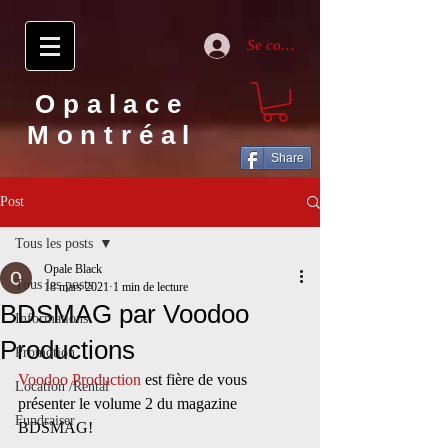
Se connecter
Opalace
Montréal
Share
Post
Tous les posts
Opale Black
Tous les posts
18 mars 2021
1 min de lecture
BDSMAG par Voodoo
Informations
Productions
Promotion
Voodoo Production
 est fière de vous 
Location /Rental
présenter le volume 2 du magazine 
Fundraiser
BDSMAG!