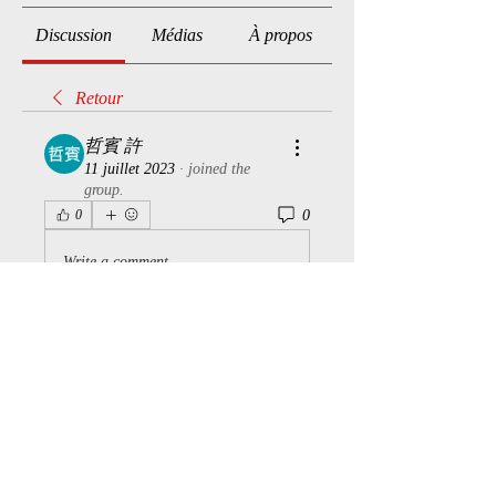
Discussion
Médias
À propos
Retour
哲賓 許
11 juillet 2023
·
joined the
group.
0
0
Write a comment...
À propos
Bienvenue dans le groupe ! Vous
pouvez communiquer avec d'au
...
Lire plus