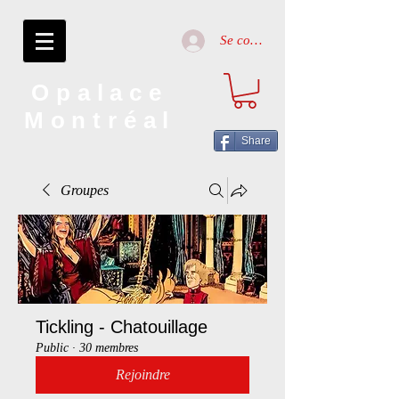
Se connecter
Opalace
Montréal
Share
Groupes
Tickling - Chatouillage
Public
·
30 membres
Rejoindre