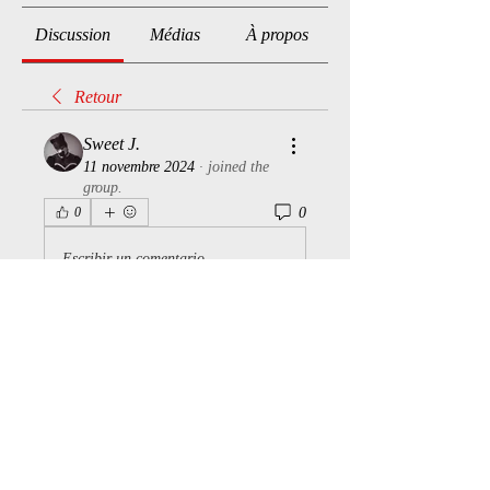
Discussion
Médias
À propos
Retour
Sweet J.
11 novembre 2024
·
joined the
group.
0
0
Escribir un comentario...
À propos
Bienvenue dans le groupe ! Vous
pouvez communiquer avec d'au
...
Lire plus