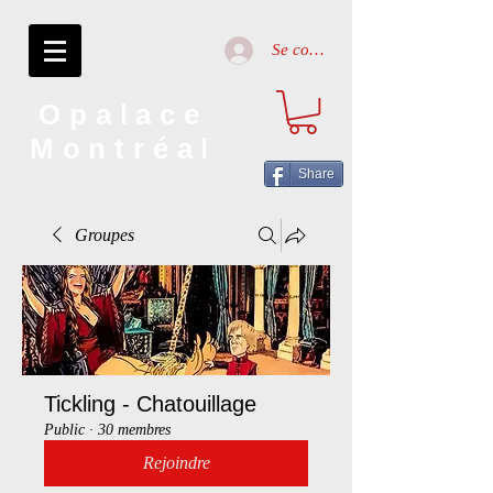
Se connecter
Opalace
Montréal
Share
Groupes
Tickling - Chatouillage
Public
·
30 membres
Rejoindre