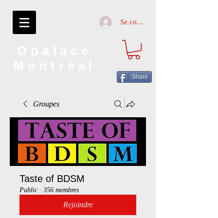
Se connecter
Opalace
Montréal
Share
Groupes
Taste of BDSM
Public
·
356 membres
Rejoindre