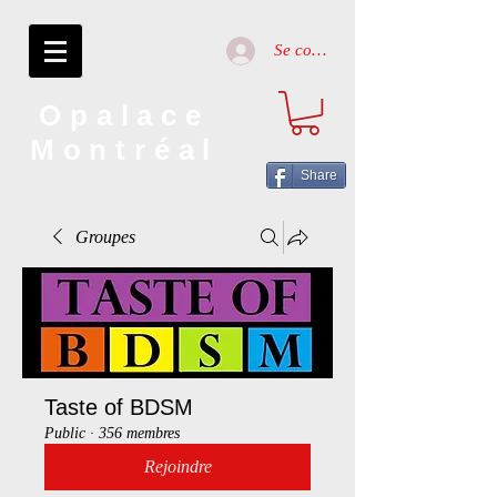
Se connecter
Opalace
Montréal
Share
Groupes
Taste of BDSM
Public
·
356 membres
Rejoindre