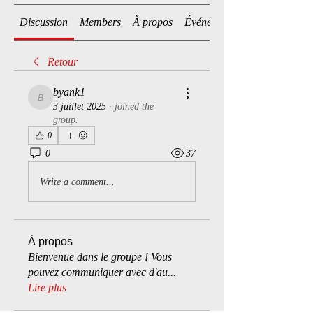
Discussion
Members
À propos
Événements
Retour
byank1
byank1
3 juillet 2025
·
joined the
group.
0
0
37
Write a comment...
À propos
Bienvenue dans le groupe ! Vous
pouvez communiquer avec d'au
...
Lire plus