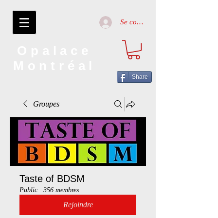
Se connecter
Opalace
Montréal
Share
Groupes
Taste of BDSM
Public
·
356 membres
Rejoindre