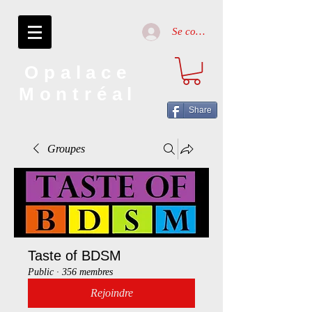
Se connecter
Opalace
Montréal
Share
Groupes
Taste of BDSM
Public
·
356 membres
Rejoindre