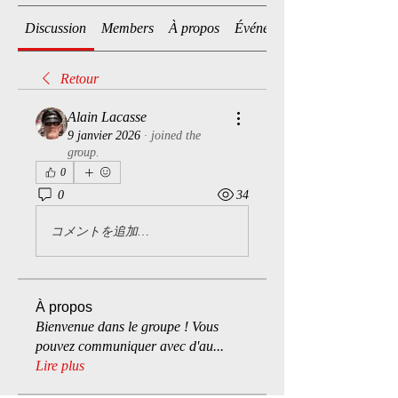
Discussion
Members
À propos
Événements
Retour
Alain Lacasse
9 janvier 2026
·
joined the
group.
0
0
34
コメントを追加…
À propos
Bienvenue dans le groupe ! Vous
pouvez communiquer avec d'au
...
Lire plus