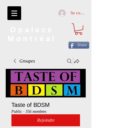
Se connecter
Opalace
Montréal
Share
Groupes
Taste of BDSM
Public
·
356 membres
Rejoindre