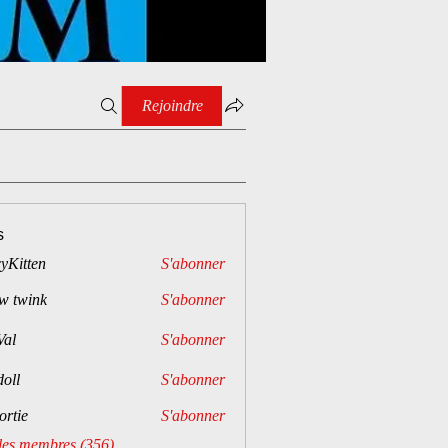
Rejoindre
s
cyKitten
S'abonner
w twink
S'abonner
Val
S'abonner
doll
S'abonner
lortie
S'abonner
 les membres (356)