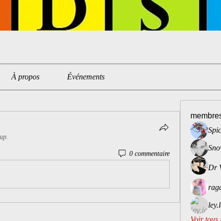
À propos
Événements
membre
Spi
oup.
Sno
0 commentaire
Dr 
rag
ley.
Voir tous