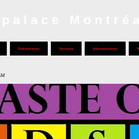
palace Montré
Événements
Services
Abonnements
DSM