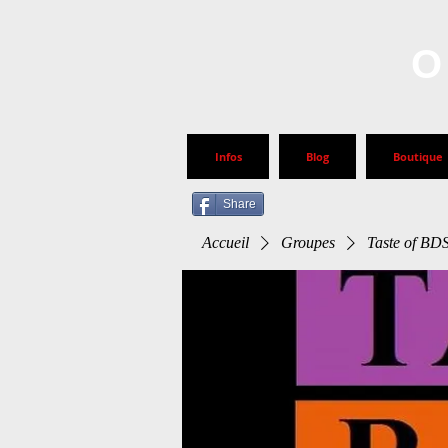
O
Infos
Blog
Boutique
Share
Accueil
Groupes
Taste of B