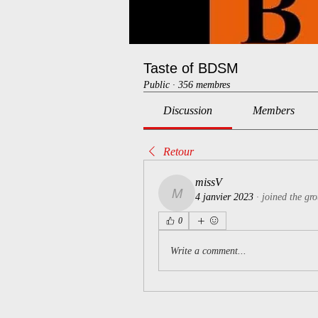
Taste of BDSM
Public
·
356 membres
Discussion
Members
Retour
missV
4 janvier 2023
·
joined the gr
missV
0
Write a comment...