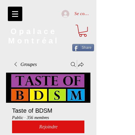
Se connecter
Opalace
Montréal
Share
Groupes
Taste of BDSM
Public
·
356 membres
Rejoindre