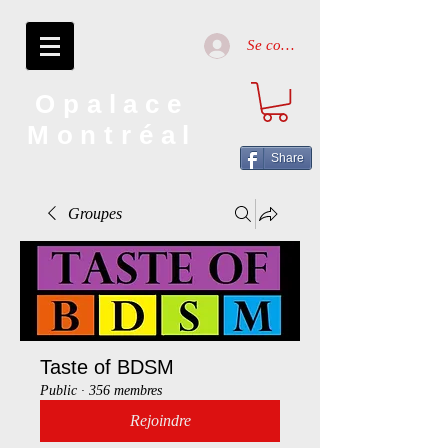
Se connecter
Opalace
Montréal
Share
Groupes
Taste of BDSM
Public
·
356 membres
Rejoindre