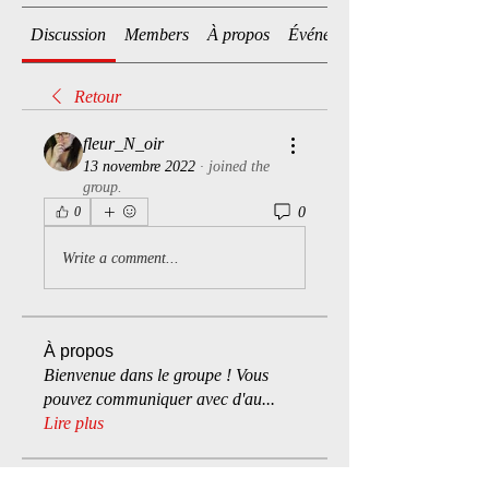
Discussion
Members
À propos
Événements
Retour
fleur_N_oir
13 novembre 2022
·
joined the
group.
0
0
Write a comment...
À propos
Bienvenue dans le groupe ! Vous
pouvez communiquer avec d'au
...
Lire plus