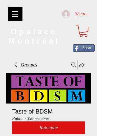
Se connecter
Opalace
Montréal
Share
Groupes
Taste of BDSM
Public
·
356 membres
Rejoindre