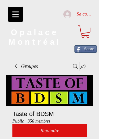
Se connecter
Opalace
Montréal
Share
Groupes
Taste of BDSM
Public
·
356 membres
Rejoindre