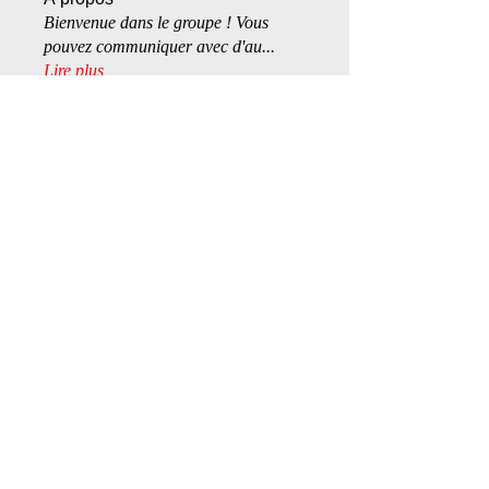
Bienvenue dans le groupe ! Vous
pouvez communiquer avec d'au
...
Lire plus
membres
SpicyKitten
S'abonner
Snow twink
S'abonner
Dr Val
S'abonner
ragdoll
S'abonner
ley.lortie
S'abonner
Voir tous les membres (356)