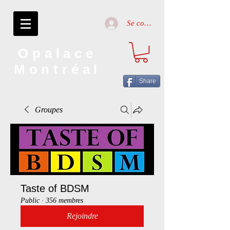
Se connecter
Opalace
Montréal
Share
Groupes
Taste of BDSM
Public
·
356 membres
Rejoindre