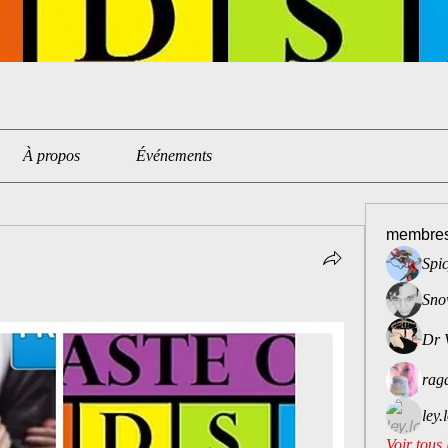
À propos
Événements
membre
Spi
Sno
Dr 
rag
ley.
Voir tous