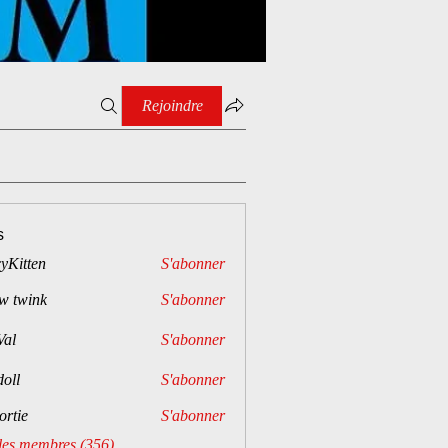
Rejoindre
s
cyKitten
S'abonner
w twink
S'abonner
Val
S'abonner
doll
S'abonner
lortie
S'abonner
 les membres (356)