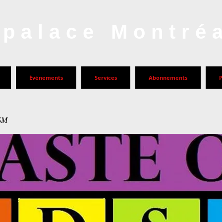
palace Montré
Événements
Services
Abonnements
DSM