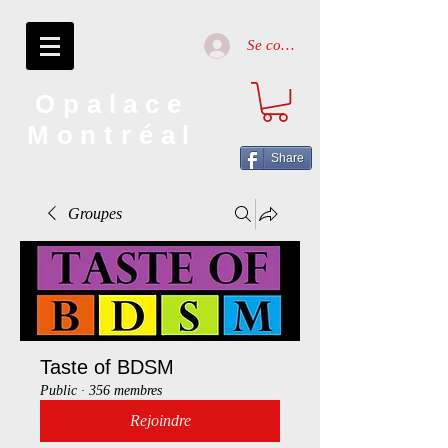
Se connecter
Opalace
Montréal
Share
Groupes
Taste of BDSM
Public
·
356 membres
Rejoindre