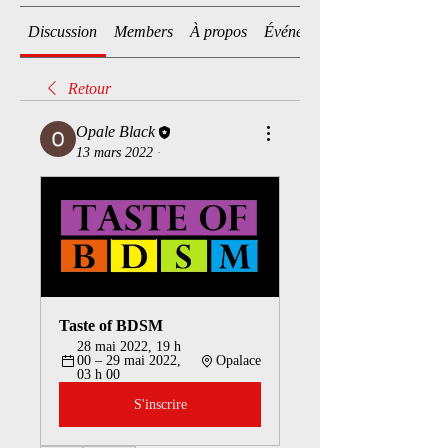
Discussion
Members
À propos
Événements
Retour
Opale Black
13 mars 2022
·
Taste of BDSM
28 mai 2022, 19 h 
00 – 29 mai 2022, 
Opalace
03 h 00
S'inscrire