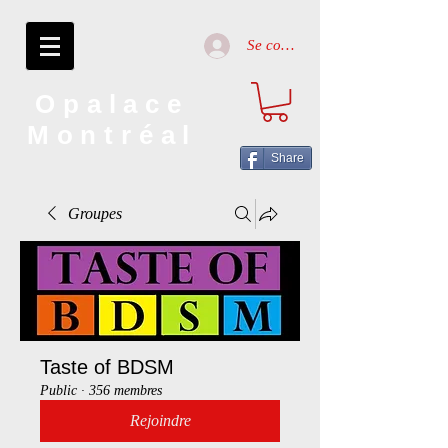
Se connecter
Opalace
Montréal
Share
Groupes
Taste of BDSM
Public
·
356 membres
Rejoindre