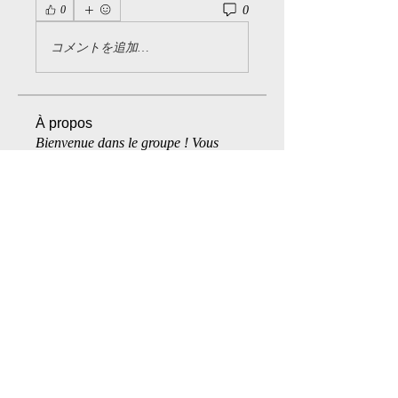
0
0
コメントを追加…
À propos
Bienvenue dans le groupe ! Vous
pouvez communiquer avec d'au
...
Lire plus
membres
SpicyKitten
S'abonner
Snow twink
S'abonner
Dr Val
S'abonner
ragdoll
S'abonner
ley.lortie
S'abonner