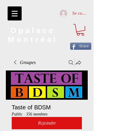
Se connecter
Opalace
Montréal
Share
Groupes
Taste of BDSM
Public
·
356 membres
Rejoindre