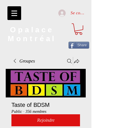
Se connecter
Opalace
Montréal
Share
Groupes
Taste of BDSM
Public
·
356 membres
Rejoindre