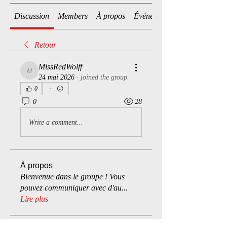
Discussion
Members
À propos
Événements
Retour
MissRedWolff
MissRedWolff
24 mai 2026
·
joined the group.
0
0
28
Write a comment...
À propos
Bienvenue dans le groupe ! Vous
pouvez communiquer avec d'au
...
Lire plus