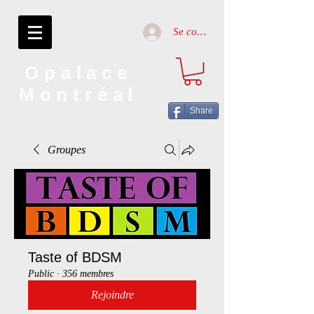
Se connecter
Opalace
Montréal
Share
Groupes
Taste of BDSM
Public
·
356 membres
Rejoindre