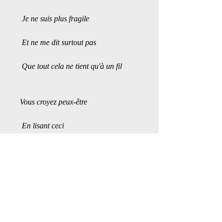
 Je ne suis plus fragile
 Et ne me dit surtout pas
 Que tout cela ne tient qu'à un fil 
Vous croyez peux-être 
 En lisant ceci
 Que sous une quelconque emprise
 Je suis
 Mais il n'est que mon maître 
 Et moi sa soumise