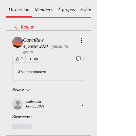
Discussion
Members
À propos
Événements
Retour
CaptnRaw
4 janvier 2024
·
joined the
group.
1
0
Write a comment...
Newest
mathmathi
Jan 05, 2024
Bienvenue !
Like