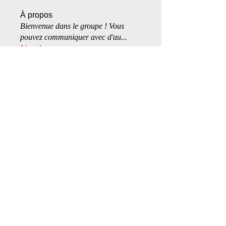
À propos
Bienvenue dans le groupe ! Vous
pouvez communiquer avec d'au
...
Lire plus
membres
SpicyKitten
S'abonner
Snow twink
S'abonner
Dr Val
S'abonner
ragdoll
S'abonner
ley.lortie
S'abonner
Voir tous les membres (356)