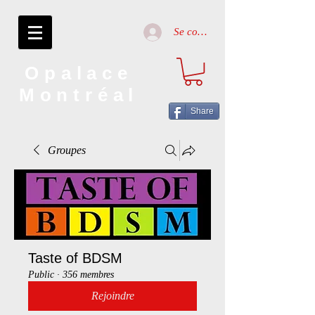
Se connecter
Opalace
Montréal
Share
Groupes
Taste of BDSM
Public
·
356 membres
Rejoindre