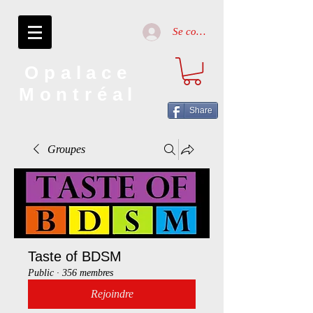
Se connecter
Opalace
Montréal
Share
Groupes
Taste of BDSM
Public
·
356 membres
Rejoindre