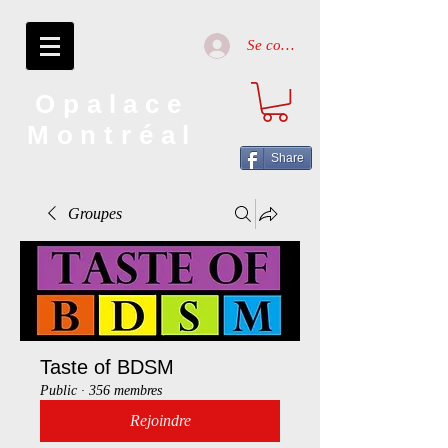
Se connecter
Opalace
Montréal
Share
Groupes
Taste of BDSM
Public
·
356 membres
Rejoindre