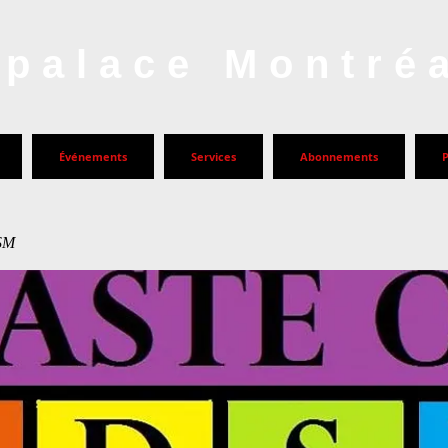
palace Montré
Événements
Services
Abonnements
DSM