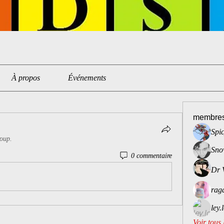
À propos
Événements
membre
Spi
roup.
Sno
0 commentaire
Dr 
rag
ley.
Voir tous