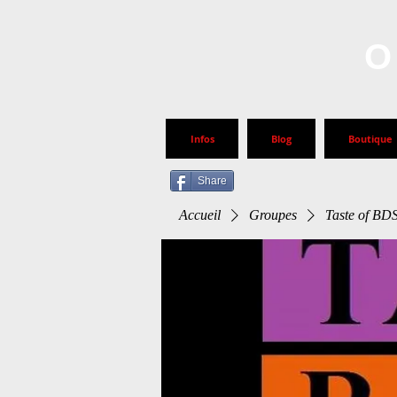
O
Infos
Blog
Boutique
Share
Accueil
Groupes
Taste of B