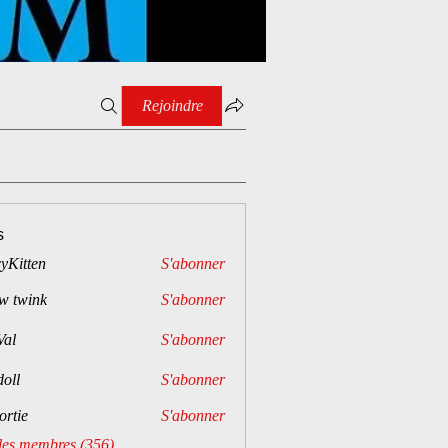
Rejoindre
s
cyKitten
S'abonner
w twink
S'abonner
Val
S'abonner
doll
S'abonner
lortie
S'abonner
 les membres (356)