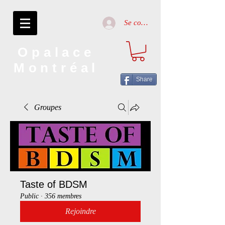
Se connecter
Opalace
Montréal
Share
Groupes
Taste of BDSM
Public
·
356 membres
Rejoindre