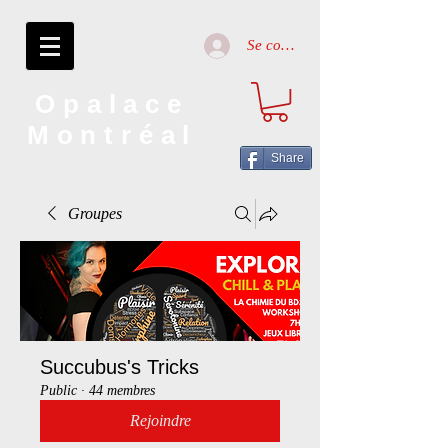
Se connecter
Opalace
Montréal
Share
Groupes
Succubus's Tricks
Public
·
44 membres
Rejoindre