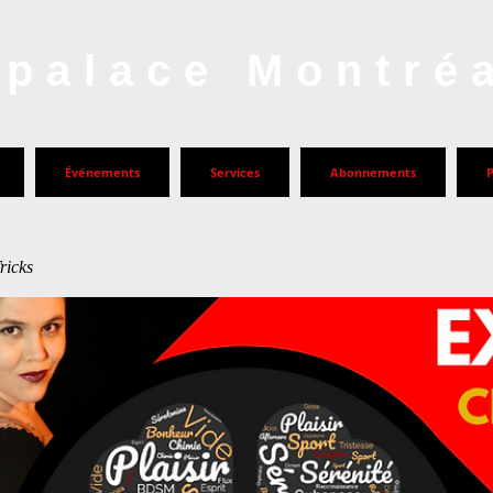
palace Montré
Événements
Services
Abonnements
ricks