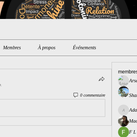
Membres
À propos
Événements
membre
Ars
p.
Sha
0 commentaire
Ada
Ada
Mae
F L