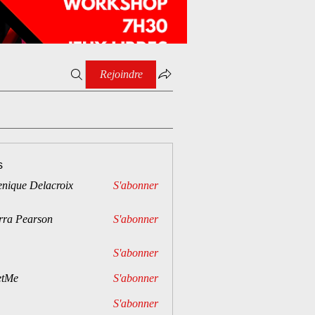
Rejoindre
s
enique Delacroix
S'abonner
rra Pearson
S'abonner
S'abonner
tMe
S'abonner
S'abonner