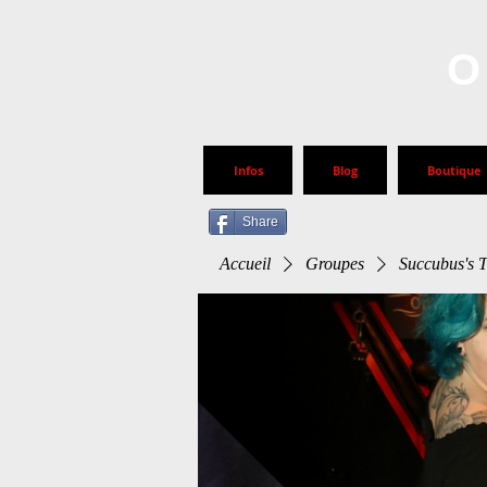
O
Infos
Blog
Boutique
Share
Accueil
Groupes
Succubus's T