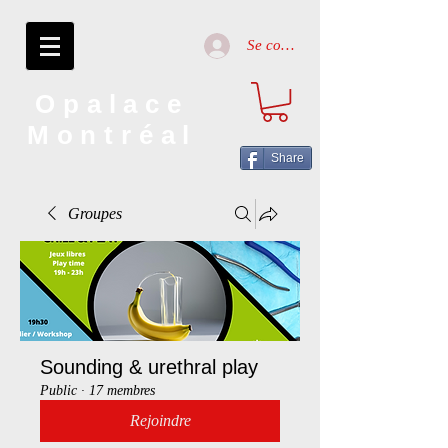
Se connecter
Opalace
Montréal
Share
Groupes
Sounding & urethral play
Public
·
17 membres
Rejoindre